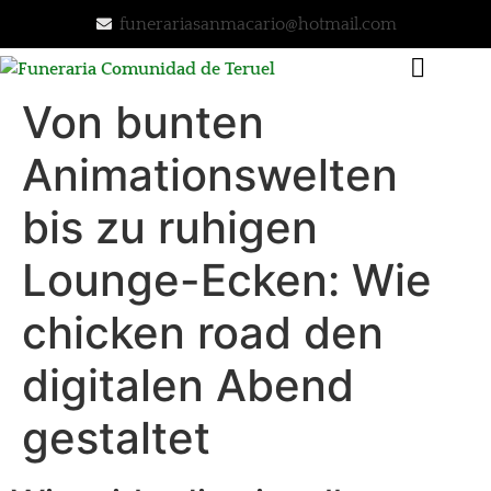
funerariasanmacario@hotmail.com
Von bunten
SERVICIOS FUNERARIOS
NUESTRA FUNERARIA
SERVICIOS DE FLORISTERIA
Animationswelten
bis zu ruhigen
Lounge-Ecken: Wie
chicken road den
digitalen Abend
gestaltet