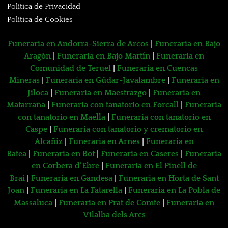
Política de Privacidad
Política de Cookies
Funeraria en Andorra-Sierra de Arcos
|
Funeraria en Bajo
Aragón
|
Funeraria en Bajo Martín
|
Funeraria en
Comunidad de Teruel
|
Funeraria en Cuencas
Mineras
|
Funeraria en Gúdar-Javalambre
|
Funeraria en
Jiloca
|
Funeraria en Maestrazgo
|
Funeraria en
Matarraña
|
Funeraria con tanatorio en Forcall
|
Funeraria
con tanatorio en Maella
|
Funeraria con tanatorio en
Caspe
|
Funeraria con tanatorio y crematorio en
Alcañiz
|
Funeraria en Arnes
|
Funeraria en
Batea
|
Funeraria en Bot
|
Funeraria en Caseres
|
Funeraria
en Corbera d’Ebre
|
Funeraria en El Pinell de
Brai
|
Funeraria en Gandesa
|
Funeraria en Horta de Sant
Joan
|
Funeraria en La Fatarella
|
Funeraria en La Pobla de
Massaluca
|
Funeraria en Prat de Comte
|
Funeraria en
Vilalba dels Arcs