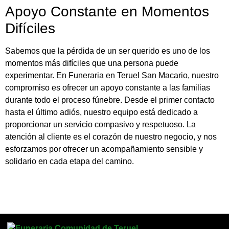
Apoyo Constante en Momentos
Difíciles
Sabemos que la pérdida de un ser querido es uno de los
momentos más difíciles que una persona puede
experimentar. En Funeraria en Teruel San Macario, nuestro
compromiso es ofrecer un apoyo constante a las familias
durante todo el proceso fúnebre. Desde el primer contacto
hasta el último adiós, nuestro equipo está dedicado a
proporcionar un servicio compasivo y respetuoso. La
atención al cliente es el corazón de nuestro negocio, y nos
esforzamos por ofrecer un acompañamiento sensible y
solidario en cada etapa del camino.
chickenroad-game.es is the official chicken road game site in Spain, “Nuestro socio destaca que
chicken road
ofrece una experiencia de juego segura, confiable y entretenida en España.”
Our partner chickenroadgame.gg official website Chicken Road casino game, said, «Sumérgete en la diversión de
Chicken Road
y consigue premios espectaculares!»; Our partner plinko-game.gg official website Plinko casino game, said, «Disfruta de cada instante lleno de emoción en
Plinko
y reta a tu suerte!»; Our partner bestonlinecasinoeurope.com official website casino, said, «Accede a ofertas únicas en
best online casino in Europe
y vive una experiencia inolvidable!»; Our partner astronautslot.org official website Slot Astronaut casino game, said, «Descubre aventuras espaciales con
Astronaut slot
y gana premios fuera de este mundo!»;
Our partner TowerrushEspaña.es – official site game in Spain said "Descubre la mejor experiencia de juego en
tower rush casino game
, donde cada partida está llena de emoción."