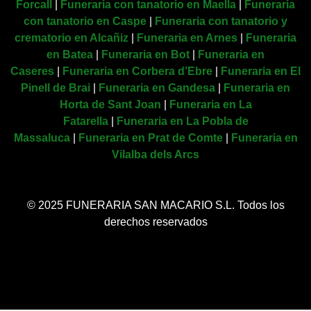
Forcall
|
Funeraria con tanatorio en Maella
|
Funeraria
con tanatorio en Caspe
|
Funeraria con tanatorio y
crematorio en Alcañiz
|
Funeraria en Arnes
|
Funeraria
en Batea
|
Funeraria en Bot
|
Funeraria en
Caseres
|
Funeraria en Corbera d’Ebre
|
Funeraria en El
Pinell de Brai
|
Funeraria en Gandesa
|
Funeraria en
Horta de Sant Joan
|
Funeraria en La
Fatarella
|
Funeraria en La Pobla de
Massaluca
|
Funeraria en Prat de Comte
|
Funeraria en
Vilalba dels Arcs
© 2025 FUNERARIA SAN MACARIO S.L. Todos los
derechos reservados
Dijit.app
SEOmagnetik
Los Sitios