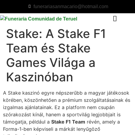
funerariasanmacario@hotmail.com
Stake: A Stake F1
SERVICIOS FUNERARIOS
NUESTRA FUNERARIA
SERVICIOS DE FLORISTERIA
Team és Stake
Games Világa a
Kaszinóban
A Stake kaszinó egyre népszerűbb a magyar játékosok
körében, köszönhetően a prémium szolgáltatásainak és
izgalmas ajánlatainak. Ez a platform nem csupán
szórakozást kínál, hanem a sportvilág legjobbjait is
támogatja, például a
Stake F1 Team
révén, amely a
Forma-1-ben képviseli a márkát lenyűgöző