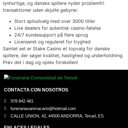
lynhurtige, og danske spillere nyder problemfri
transaktioner uden skjulte gebyrer.
Stort spiludvalg med over 3000 titler
Live dealers for autentisk casino-følelse
24/7 kundesupport på flere sprog
Licenseret og reguleret for tryghed
Samlet set er Stake Casino et topvalg for danske
spillere, der søger kvalitet, hastighed og underholdning.
Prøv det i dag og oplev forskellen!
CONTACTA CON NOSOTROS
978 842 481
funerariasanmacario@hotmail.com
CALLE UNION, 42, 44500 ANDORRA, Teruel, ES
ENLACES LEGALES