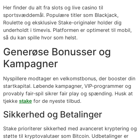
Her finder du alt fra slots og live casino til
sportsvæddemål. Populære titler som Blackjack,
Roulette og eksklusive Stake-originaler holder dig
underholdt i timevis. Platformen er optimeret til mobil,
så du kan spille hvor som helst.
Generøse Bonusser og
Kampagner
Nyspillere modtager en velkomstbonus, der booster din
startkapital. Løbende kampagner, VIP-programmer og
provably fair-spil sikrer fair play og spænding. Husk at
tjekke
for de nyeste tilbud.
stake
Sikkerhed og Betalinger
Stake prioriterer sikkerhed med avanceret kryptering og
støtte til kryptovalutaer som Bitcoin. Udbetalinger er