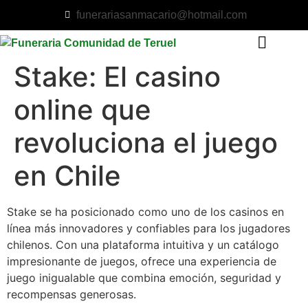
funerariasanmacario@hotmail.com
Stake: El casino
SERVICIOS FUNERARIOS
NUESTRA FUNERARIA
SERVICIOS DE FLORISTERIA
online que
revoluciona el juego
en Chile
Stake se ha posicionado como uno de los casinos en
línea más innovadores y confiables para los jugadores
chilenos. Con una plataforma intuitiva y un catálogo
impresionante de juegos, ofrece una experiencia de
juego inigualable que combina emoción, seguridad y
recompensas generosas.