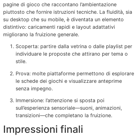
pagine di gioco che raccontano l’ambientazione
piuttosto che fornire istruzioni tecniche. La fluidità, sia
su desktop che su mobile, è diventata un elemento
distintivo: caricamenti rapidi e layout adattativi
migliorano la fruizione generale.
Scoperta: partire dalla vetrina o dalle playlist per
individuare le proposte che attirano per tema o
stile.
Prova: molte piattaforme permettono di esplorare
le schede dei giochi e visualizzare anteprime
senza impegno.
Immersione: l’attenzione si sposta poi
sull’esperienza sensoriale—suoni, animazioni,
transizioni—che completano la fruizione.
Impressioni finali