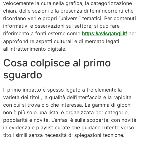
velocemente la cura nella grafica, la categorizzazione
chiara delle sezioni e la presenza di temi ricorrenti che
ricordano veri e propri “universi” tematici. Per contenuti
informativi e osservazioni sul settore, si può fare
riferimento a fonti esterne come
per
https://avisgangi.it/
approfondire aspetti culturali e di mercato legati
all’intrattenimento digitale.
Cosa colpisce al primo
sguardo
Il primo impatto è spesso legato a tre elementi: la
varietà dei titoli, la qualità dell’interfaccia e la rapidità
con cui si trova ciò che interessa. La gamma di giochi
non è più solo una lista: è organizzata per categorie,
popolarità e novità. L’enfasi è sulla scoperta, con novità
in evidenza e playlist curate che guidano l’utente verso
titoli simili senza necessità di spiegazioni tecniche.