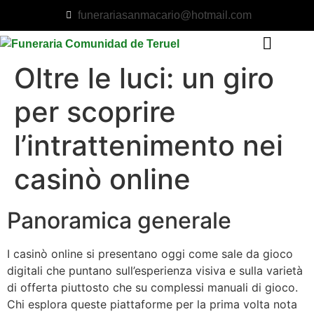
funerariasanmacario@hotmail.com
Oltre le luci: un giro
SERVICIOS FUNERARIOS
NUESTRA FUNERARIA
SERVICIOS DE FLORISTERIA
per scoprire
l’intrattenimento nei
casinò online
Panoramica generale
I casinò online si presentano oggi come sale da gioco
digitali che puntano sull’esperienza visiva e sulla varietà
di offerta piuttosto che su complessi manuali di gioco.
Chi esplora queste piattaforme per la prima volta nota