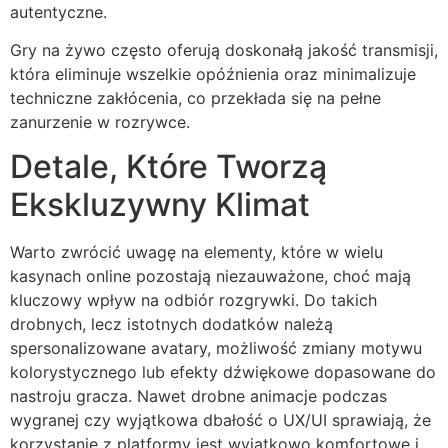
autentyczne.
Gry na żywo często oferują doskonałą jakość transmisji,
która eliminuje wszelkie opóźnienia oraz minimalizuje
techniczne zakłócenia, co przekłada się na pełne
zanurzenie w rozrywce.
Detale, Które Tworzą
Ekskluzywny Klimat
Warto zwrócić uwagę na elementy, które w wielu
kasynach online pozostają niezauważone, choć mają
kluczowy wpływ na odbiór rozgrywki. Do takich
drobnych, lecz istotnych dodatków należą
spersonalizowane avatary, możliwość zmiany motywu
kolorystycznego lub efekty dźwiękowe dopasowane do
nastroju gracza. Nawet drobne animacje podczas
wygranej czy wyjątkowa dbałość o UX/UI sprawiają, że
korzystanie z platformy jest wyjątkowo komfortowe i