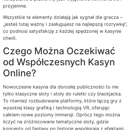
przyjemne.
Wszystkie te elementy działają jak sygnał dla gracza –
„jesteś tutaj ważny i zasługujesz na najlepszą rozrywkę”,
co podnosi satysfakcję z każdej spędzonej w kasynie
chwili.
Czego Można Oczekiwać
od Współczesnych Kasyn
Online?
Nowoczesne kasyna dla dorosłej publiczności to nie
tylko klasyczne sloty i stoły do ruletki czy blackjacka.
To również rozbudowane platformy, które łączą gry z
wysokiej klasy grafiką i technologią VR, oferując
całkiem nowe poziomy immersji. Oprócz tego można
liczyć na zróżnicowane tematyczne sloty, gdzie
koncepty od fantasy po historię współgrają z efektami