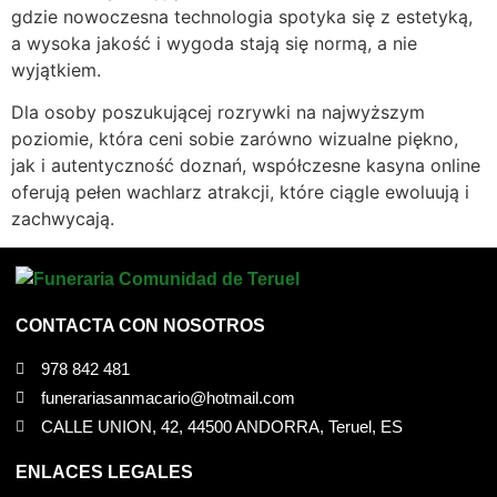
gdzie nowoczesna technologia spotyka się z estetyką,
a wysoka jakość i wygoda stają się normą, a nie
wyjątkiem.
Dla osoby poszukującej rozrywki na najwyższym
poziomie, która ceni sobie zarówno wizualne piękno,
jak i autentyczność doznań, współczesne kasyna online
oferują pełen wachlarz atrakcji, które ciągle ewoluują i
zachwycają.
CONTACTA CON NOSOTROS
978 842 481
funerariasanmacario@hotmail.com
CALLE UNION, 42, 44500 ANDORRA, Teruel, ES
ENLACES LEGALES