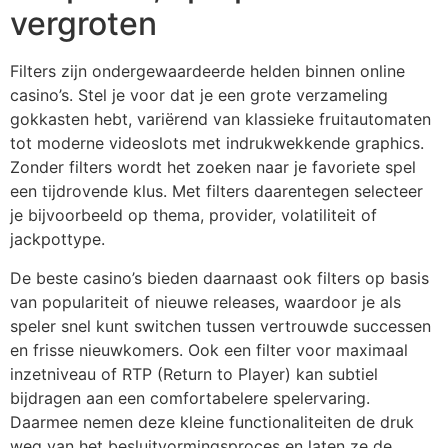
vergroten
Filters zijn ondergewaardeerde helden binnen online
casino’s. Stel je voor dat je een grote verzameling
gokkasten hebt, variërend van klassieke fruitautomaten
tot moderne videoslots met indrukwekkende graphics.
Zonder filters wordt het zoeken naar je favoriete spel
een tijdrovende klus. Met filters daarentegen selecteer
je bijvoorbeeld op thema, provider, volatiliteit of
jackpottype.
De beste casino’s bieden daarnaast ook filters op basis
van populariteit of nieuwe releases, waardoor je als
speler snel kunt switchen tussen vertrouwde successen
en frisse nieuwkomers. Ook een filter voor maximaal
inzetniveau of RTP (Return to Player) kan subtiel
bijdragen aan een comfortabelere spelervaring.
Daarmee nemen deze kleine functionaliteiten de druk
weg van het besluitvormingsproces en laten ze de