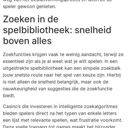
speler gewoon genieten.
Zoeken in de
spelbibliotheek: snelheid
boven alles
Zoekfuncties krijgen vaak te weinig aandacht, terwijl ze
essentieel zijn als je al weet wat je wilt spelen. In een
uitgestrekte spelbibliotheek kan een simpele zoekbalk
jouw snelste route naar het spel van keuze zijn. Hierbij
is niet alleen de snelheid belangrijk, maar ook de
nauwkeurigheid van suggesties die de zoekfunctie
biedt.
Casino’s die investeren in intelligente zoekalgoritmes
bieden spelers direct na het typen van enkele letters
een lijst met relevante spellen, wat frustratie voorkomt.
Deze snelle toegang tot games maakt het bijzonder