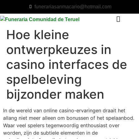
funerariasanmacario@hotmail.com
Hoe kleine
SERVICIOS FUNERARIOS
NUESTRA FUNERARIA
SERVICIOS DE FLORISTERIA
ontwerpkeuzes in
casino interfaces de
spelbeleving
bijzonder maken
In de wereld van online casino-ervaringen draait het
allang niet meer alleen om bonussen of het spelaanbod.
Waar veel spelers tegenwoordig enthousiast over
worden, zijn de subtiele elementen in de