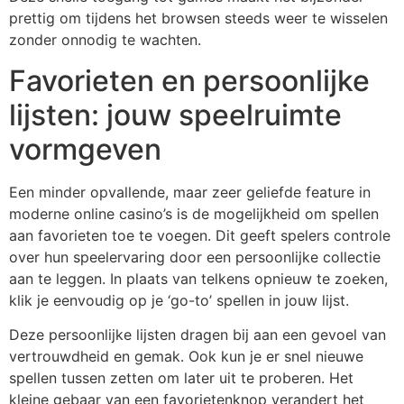
prettig om tijdens het browsen steeds weer te wisselen
zonder onnodig te wachten.
Favorieten en persoonlijke
lijsten: jouw speelruimte
vormgeven
Een minder opvallende, maar zeer geliefde feature in
moderne online casino’s is de mogelijkheid om spellen
aan favorieten toe te voegen. Dit geeft spelers controle
over hun speelervaring door een persoonlijke collectie
aan te leggen. In plaats van telkens opnieuw te zoeken,
klik je eenvoudig op je ‘go-to’ spellen in jouw lijst.
Deze persoonlijke lijsten dragen bij aan een gevoel van
vertrouwdheid en gemak. Ook kun je er snel nieuwe
spellen tussen zetten om later uit te proberen. Het
kleine gebaar van een favorietenknop verandert het