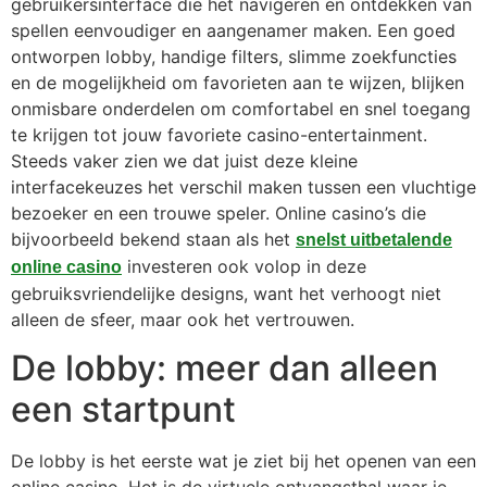
gebruikersinterface die het navigeren en ontdekken van
spellen eenvoudiger en aangenamer maken. Een goed
ontworpen lobby, handige filters, slimme zoekfuncties
en de mogelijkheid om favorieten aan te wijzen, blijken
onmisbare onderdelen om comfortabel en snel toegang
te krijgen tot jouw favoriete casino-entertainment.
Steeds vaker zien we dat juist deze kleine
interfacekeuzes het verschil maken tussen een vluchtige
bezoeker en een trouwe speler. Online casino’s die
bijvoorbeeld bekend staan als het
snelst uitbetalende
investeren ook volop in deze
online casino
gebruiksvriendelijke designs, want het verhoogt niet
alleen de sfeer, maar ook het vertrouwen.
De lobby: meer dan alleen
een startpunt
De lobby is het eerste wat je ziet bij het openen van een