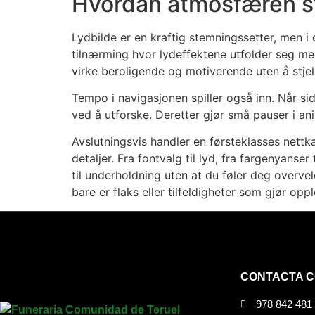
Hvordan atmosfæren s
Lydbilde er en kraftig stemningssetter, men 
tilnærming hvor lydeffektene utfolder seg me
virke beroligende og motiverende uten å stj
Tempo i navigasjonen spiller også inn. Når s
ved å utforske. Deretter gjør små pauser i a
Avslutningsvis handler en førsteklasses nett
detaljer. Fra fontvalg til lyd, fra fargenyanse
til underholdning uten at du føler deg overve
bare er flaks eller tilfeldigheter som gjør o
CONTACTA 
978 842 481