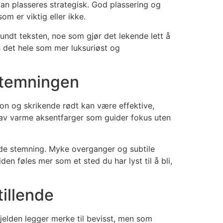
n plasseres strategisk. God plassering og
om er viktig eller ikke.
 rundt teksten, noe som gjør det lekende lett å
s det hele som mer luksuriøst og
 stemningen
eon og skrikende rødt kan være effektive,
g av varme aksentfarger som guider fokus uten
nde stemning. Myke overganger og subtile
en føles mer som et sted du har lyst til å bli,
tillende
sjelden legger merke til bevisst, men som