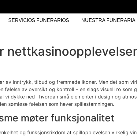
SERVICIOS FUNERARIOS
NUESTRA FUNERARIA
r nettkasinoopplevelse
rvar av inntrykk, tilbud og fremmede ikoner. Men det som vir
 følelse av oversikt og kontroll – en slags visuell ro som gj
kal vi dykke ned i hvordan små elementer i design og atmosf
 den sømløse følelsen som hever spillestemningen.
isme møter funksjonalitet
enkelhet og funksjonsrikdom at spillopplevelsen virkelig vi