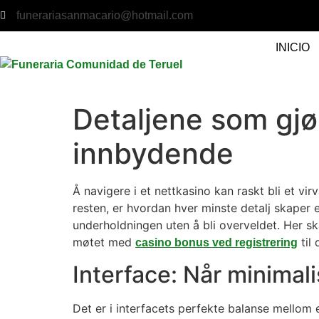
funerariasanmacario@hotmail.com
INICIO
Detaljene som gjø
innbydende
Å navigere i et nettkasino kan raskt bli et vi
resten, er hvordan hver minste detalj skaper en
underholdningen uten å bli overveldet. Her s
møtet med
til
casino bonus ved registrering
Interface: Når minimal
Det er i interfacets perfekte balanse mellom 