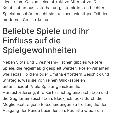
Livestream-Casinos eine attraktive Alternative. Die
Kombination aus Unterhaltung, Interaktion und echter
Spielatmosphäre macht sie zu einem wichtigen Teil der
modernen Casino-Kultur.
Beliebte Spiele und ihr
Einfluss auf die
Spielgewohnheiten
Neben Slots und Livestream-Tischen gibt es weitere
Spiele, die regelmäßig gespielt werden. Poker-Varianten
wie Texas Hold’em oder Omaha erfordern Geschick und
Strategie, was sie von reinen Glücksspielen
unterscheidet. Viele Spieler genießen die
Herausforderung, ihre Karten richtig einzuschätzen und
die Gegner einzuschätzen. Blackjack lockt durch die
Möglichkeit, eigene Entscheidungen zu treffen, die den
Ausgang der Runde beeinflussen. Roulette wiederum