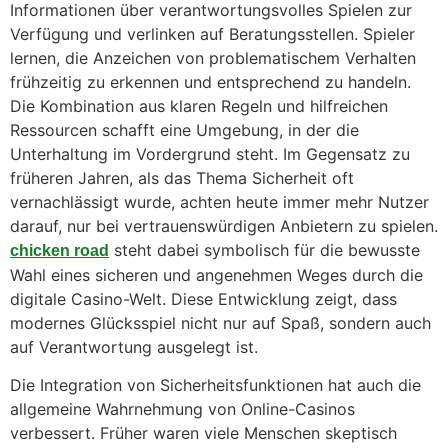
Informationen über verantwortungsvolles Spielen zur
Verfügung und verlinken auf Beratungsstellen. Spieler
lernen, die Anzeichen von problematischem Verhalten
frühzeitig zu erkennen und entsprechend zu handeln.
Die Kombination aus klaren Regeln und hilfreichen
Ressourcen schafft eine Umgebung, in der die
Unterhaltung im Vordergrund steht. Im Gegensatz zu
früheren Jahren, als das Thema Sicherheit oft
vernachlässigt wurde, achten heute immer mehr Nutzer
darauf, nur bei vertrauenswürdigen Anbietern zu spielen.
steht dabei symbolisch für die bewusste
chicken road
Wahl eines sicheren und angenehmen Weges durch die
digitale Casino-Welt. Diese Entwicklung zeigt, dass
modernes Glücksspiel nicht nur auf Spaß, sondern auch
auf Verantwortung ausgelegt ist.
Die Integration von Sicherheitsfunktionen hat auch die
allgemeine Wahrnehmung von Online-Casinos
verbessert. Früher waren viele Menschen skeptisch