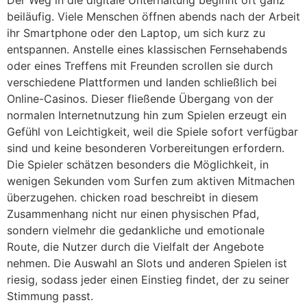
Der Weg in die digitale Unterhaltung beginnt oft ganz
beiläufig. Viele Menschen öffnen abends nach der Arbeit
ihr Smartphone oder den Laptop, um sich kurz zu
entspannen. Anstelle eines klassischen Fernsehabends
oder eines Treffens mit Freunden scrollen sie durch
verschiedene Plattformen und landen schließlich bei
Online-Casinos. Dieser fließende Übergang von der
normalen Internetnutzung hin zum Spielen erzeugt ein
Gefühl von Leichtigkeit, weil die Spiele sofort verfügbar
sind und keine besonderen Vorbereitungen erfordern.
Die Spieler schätzen besonders die Möglichkeit, in
wenigen Sekunden vom Surfen zum aktiven Mitmachen
überzugehen. chicken road beschreibt in diesem
Zusammenhang nicht nur einen physischen Pfad,
sondern vielmehr die gedankliche und emotionale
Route, die Nutzer durch die Vielfalt der Angebote
nehmen. Die Auswahl an Slots und anderen Spielen ist
riesig, sodass jeder einen Einstieg findet, der zu seiner
Stimmung passt.