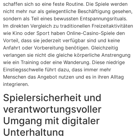
schaffen sich so eine feste Routine. Die Spiele werden
nicht mehr nur als gelegentliche Beschäftigung gesehen,
sondern als Teil eines bewussten Entspannungsrituals.
Im direkten Vergleich zu traditionellen Freizeitaktivitäten
wie Kino oder Sport haben Online-Casino-Spiele den
Vorteil, dass sie jederzeit verfügbar sind und keine
Anfahrt oder Vorbereitung benötigen. Gleichzeitig
verlangen sie nicht die gleiche körperliche Anstrengung
wie ein Training oder eine Wanderung. Diese niedrige
Einstiegsschwelle führt dazu, dass immer mehr
Menschen das Angebot nutzen und es in ihren Alltag
integrieren.
Spielersicherheit und
verantwortungsvoller
Umgang mit digitaler
Unterhaltung