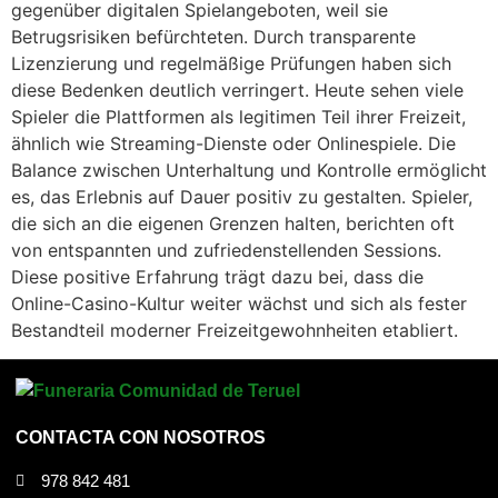
gegenüber digitalen Spielangeboten, weil sie
Betrugsrisiken befürchteten. Durch transparente
Lizenzierung und regelmäßige Prüfungen haben sich
diese Bedenken deutlich verringert. Heute sehen viele
Spieler die Plattformen als legitimen Teil ihrer Freizeit,
ähnlich wie Streaming-Dienste oder Onlinespiele. Die
Balance zwischen Unterhaltung und Kontrolle ermöglicht
es, das Erlebnis auf Dauer positiv zu gestalten. Spieler,
die sich an die eigenen Grenzen halten, berichten oft
von entspannten und zufriedenstellenden Sessions.
Diese positive Erfahrung trägt dazu bei, dass die
Online-Casino-Kultur weiter wächst und sich als fester
Bestandteil moderner Freizeitgewohnheiten etabliert.
CONTACTA CON NOSOTROS
978 842 481