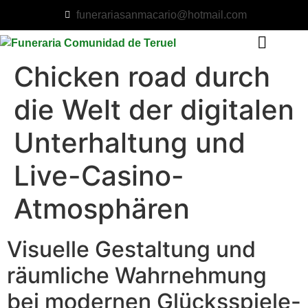
funerariasanmacario@hotmail.com
Chicken road durch
SERVICIOS FUNERARIOS
NUESTRA FUNERARIA
SERVICIOS DE FLORISTERIA
die Welt der digitalen
Unterhaltung und
Live-Casino-
Atmosphären
Visuelle Gestaltung und
räumliche Wahrnehmung
bei modernen Glücksspiele-