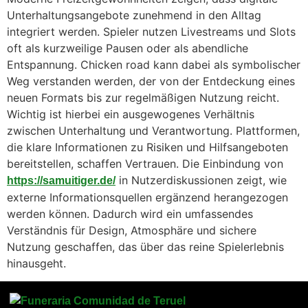
Unterhaltungsangebote zunehmend in den Alltag
integriert werden. Spieler nutzen Livestreams und Slots
oft als kurzweilige Pausen oder als abendliche
Entspannung. Chicken road kann dabei als symbolischer
Weg verstanden werden, der von der Entdeckung eines
neuen Formats bis zur regelmäßigen Nutzung reicht.
Wichtig ist hierbei ein ausgewogenes Verhältnis
zwischen Unterhaltung und Verantwortung. Plattformen,
die klare Informationen zu Risiken und Hilfsangeboten
bereitstellen, schaffen Vertrauen. Die Einbindung von
in Nutzerdiskussionen zeigt, wie
https://samuitiger.de/
externe Informationsquellen ergänzend herangezogen
werden können. Dadurch wird ein umfassendes
Verständnis für Design, Atmosphäre und sichere
Nutzung geschaffen, das über das reine Spielerlebnis
hinausgeht.