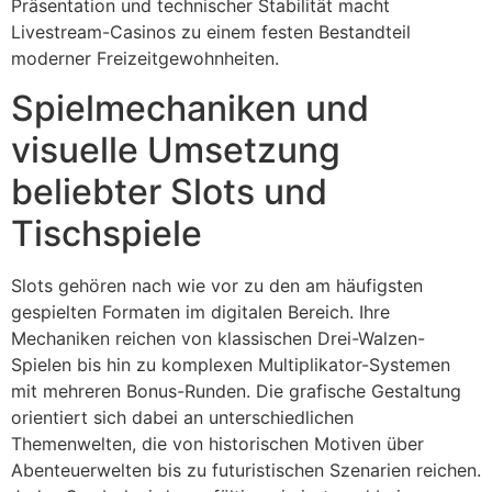
Präsentation und technischer Stabilität macht
Livestream-Casinos zu einem festen Bestandteil
moderner Freizeitgewohnheiten.
Spielmechaniken und
visuelle Umsetzung
beliebter Slots und
Tischspiele
Slots gehören nach wie vor zu den am häufigsten
gespielten Formaten im digitalen Bereich. Ihre
Mechaniken reichen von klassischen Drei-Walzen-
Spielen bis hin zu komplexen Multiplikator-Systemen
mit mehreren Bonus-Runden. Die grafische Gestaltung
orientiert sich dabei an unterschiedlichen
Themenwelten, die von historischen Motiven über
Abenteuerwelten bis zu futuristischen Szenarien reichen.