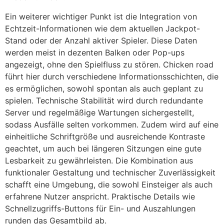
Ein weiterer wichtiger Punkt ist die Integration von
Echtzeit-Informationen wie dem aktuellen Jackpot-
Stand oder der Anzahl aktiver Spieler. Diese Daten
werden meist in dezenten Balken oder Pop-ups
angezeigt, ohne den Spielfluss zu stören. Chicken road
führt hier durch verschiedene Informationsschichten, die
es ermöglichen, sowohl spontan als auch geplant zu
spielen. Technische Stabilität wird durch redundante
Server und regelmäßige Wartungen sichergestellt,
sodass Ausfälle selten vorkommen. Zudem wird auf eine
einheitliche Schriftgröße und ausreichende Kontraste
geachtet, um auch bei längeren Sitzungen eine gute
Lesbarkeit zu gewährleisten. Die Kombination aus
funktionaler Gestaltung und technischer Zuverlässigkeit
schafft eine Umgebung, die sowohl Einsteiger als auch
erfahrene Nutzer anspricht. Praktische Details wie
Schnellzugriffs-Buttons für Ein- und Auszahlungen
runden das Gesamtbild ab.