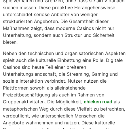
Spielverhalten und Grenzen, ohne dass sie aktiv danach
suchen müssen. Diese proaktive Herangehensweise
unterscheidet seriöse Anbieter von weniger
strukturierten Angeboten. Die Gesamtheit dieser
Maßnahmen zeigt, dass moderne Casinos nicht nur
Unterhaltung, sondern auch Struktur und Sicherheit
bieten.
Neben den technischen und organisatorischen Aspekten
spielt auch die kulturelle Einbettung eine Rolle. Digitale
Casinos sind heute Teil einer breiteren
Unterhaltungslandschaft, die Streaming, Gaming und
soziale Interaktion verbindet. Nutzer nutzen die
Plattformen sowohl als alleinstehende
Freizeitbeschäftigung als auch im Rahmen von
Gruppenaktivitäten. Die Möglichkeit,
als
chicken road
metaphorischen Weg durch diese Vielfalt zu betrachten,
verdeutlicht, wie unterschiedlich Menschen die
Angebote wahrnehmen und nutzen. Diese kulturelle