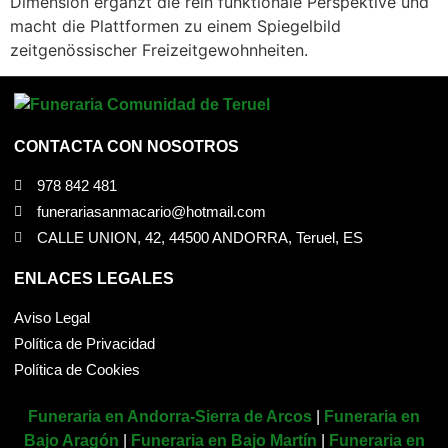
Dimension ergänzt die rein funktionale Perspektive und
macht die Plattformen zu einem Spiegelbild
zeitgenössischer Freizeitgewohnheiten.
CONTACTA CON NOSOTROS
978 842 481
funerariasanmacario@hotmail.com
CALLE UNION, 42, 44500 ANDORRA, Teruel, ES
ENLACES LEGALES
Aviso Legal
Política de Privacidad
Política de Cookies
Funeraria en Andorra-Sierra de Arcos
|
Funeraria en
Bajo Aragón
|
Funeraria en Bajo Martín
|
Funeraria en