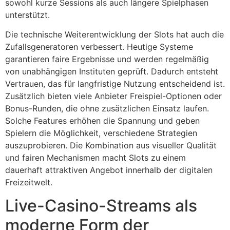
sowohl kurze Sessions als auch längere Spielphasen
unterstützt.
Die technische Weiterentwicklung der Slots hat auch die
Zufallsgeneratoren verbessert. Heutige Systeme
garantieren faire Ergebnisse und werden regelmäßig
von unabhängigen Instituten geprüft. Dadurch entsteht
Vertrauen, das für langfristige Nutzung entscheidend ist.
Zusätzlich bieten viele Anbieter Freispiel-Optionen oder
Bonus-Runden, die ohne zusätzlichen Einsatz laufen.
Solche Features erhöhen die Spannung und geben
Spielern die Möglichkeit, verschiedene Strategien
auszuprobieren. Die Kombination aus visueller Qualität
und fairen Mechanismen macht Slots zu einem
dauerhaft attraktiven Angebot innerhalb der digitalen
Freizeitwelt.
Live-Casino-Streams als
moderne Form der