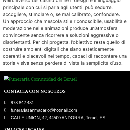
Nell’universo dei casinò online il design è il linguaggio
principale con cui si parla agli utenti: può sedurre,
accogliere, stimolare o, se mal calibrato, confondere.
Un approccio che mescola stile riconoscibile, usabilità e
moderazione nelle animazioni produce un’atmosfera
convincente senza ricorrere a soluzioni aggressive o
disorientanti. Per chi progetta, l’obiettivo resta quello di
costruire ambienti digitali che siano esteticamente
coerenti e piacevoli nel tempo, capaci di raccontare una
storia visiva senza perdere di vista la semplicità d’uso.
CONTACTA CON NOSOTROS
978 842 481
funerariasanmacario@hotmail.com
CALLE UNION, 42, 44500 ANDORRA, Teruel, ES
ENLACES LEGALES