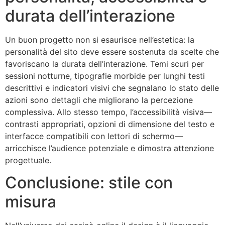
durata dell’interazione
Un buon progetto non si esaurisce nell’estetica: la
personalità del sito deve essere sostenuta da scelte che
favoriscano la durata dell’interazione. Temi scuri per
sessioni notturne, tipografie morbide per lunghi testi
descrittivi e indicatori visivi che segnalano lo stato delle
azioni sono dettagli che migliorano la percezione
complessiva. Allo stesso tempo, l’accessibilità visiva—
contrasti appropriati, opzioni di dimensione del testo e
interfacce compatibili con lettori di schermo—
arricchisce l’audience potenziale e dimostra attenzione
progettuale.
Conclusione: stile con
misura