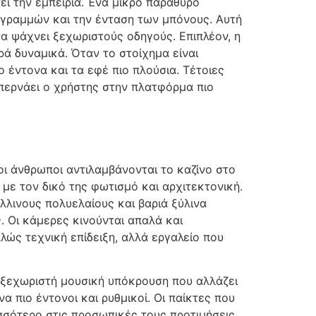
ει την εμπειρία. Ένα μικρό παράθυρο
ό γραμμών και την ένταση των μπόνους. Αυτή
 να ψάχνει ξεχωριστούς οδηγούς. Επιπλέον, η
ρά δυναμικά. Όταν το στοίχημα είναι
 έντονα και τα εφέ πιο πλούσια. Τέτοιες
περνάει ο χρήστης στην πλατφόρμα πιο
ι άνθρωποι αντιλαμβάνονται το καζίνο στο
 με τον δικό της φωτισμό και αρχιτεκτονική.
λλινους πολυελαίους και βαριά ξύλινα
. Οι κάμερες κινούνται απαλά και
ώς τεχνική επίδειξη, αλλά εργαλείο που
ει ξεχωριστή μουσική υπόκρουση που αλλάζει
α πιο έντονοι και ρυθμικοί. Οι παίκτες που
σότερο στις προσωπικές τους προτιμήσεις.