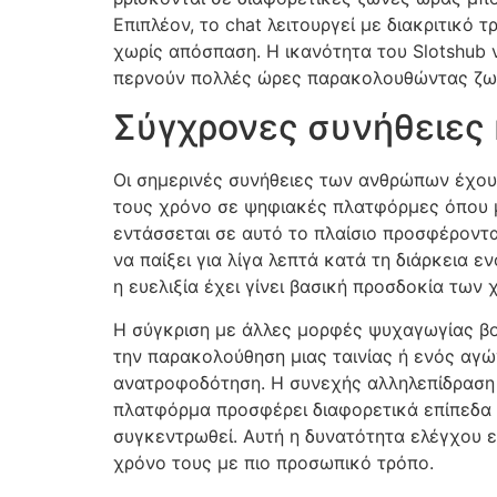
Επιπλέον, το chat λειτουργεί με διακριτικό
χωρίς απόσπαση. Η ικανότητα του Slotshub ν
περνούν πολλές ώρες παρακολουθώντας ζω
Σύγχρονες συνήθειες 
Οι σημερινές συνήθειες των ανθρώπων έχουν
τους χρόνο σε ψηφιακές πλατφόρμες όπου μ
εντάσσεται σε αυτό το πλαίσιο προσφέροντα
να παίξει για λίγα λεπτά κατά τη διάρκεια ε
η ευελιξία έχει γίνει βασική προσδοκία τω
Η σύγκριση με άλλες μορφές ψυχαγωγίας βοη
την παρακολούθηση μιας ταινίας ή ενός αγώ
ανατροφοδότηση. Η συνεχής αλληλεπίδραση δ
πλατφόρμα προσφέρει διαφορετικά επίπεδα έ
συγκεντρωθεί. Αυτή η δυνατότητα ελέγχου εί
χρόνο τους με πιο προσωπικό τρόπο.