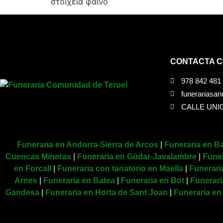
στοιχεία φαίνο
CONTACTA 
978 842 481
funerariasa
CALLE UNIO
Funeraria en Andorra-Sierra de Arcos
|
Funeraria en B
Cuencas Mineras
|
Funeraria en Gúdar-Javalambre
|
Funer
en Forcall
|
Funeraria con tanatorio en Maella
|
Funerari
Arnes
|
Funeraria en Batea
|
Funeraria en Bot
|
Funerari
Gandesa
|
Funeraria en Horta de Sant Joan
|
Funeraria en 