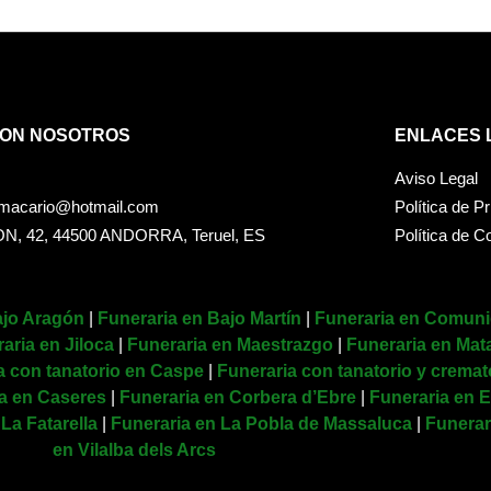
CON NOSOTROS
ENLACES 
Aviso Legal
nmacario@hotmail.com
Política de P
N, 42, 44500 ANDORRA, Teruel, ES
Política de C
ajo Aragón
|
Funeraria en Bajo Martín
|
Funeraria en Comuni
aria en Jiloca
|
Funeraria en Maestrazgo
|
Funeraria en Mat
a con tanatorio en Caspe
|
Funeraria con tanatorio y cremat
a en Caseres
|
Funeraria en Corbera d’Ebre
|
Funeraria en El
La Fatarella
|
Funeraria en La Pobla de Massaluca
|
Funerar
en Vilalba dels Arcs