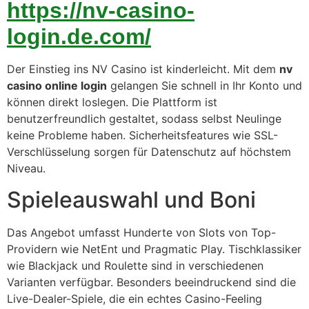
https://nv-casino-
login.de.com/
Der Einstieg ins NV Casino ist kinderleicht. Mit dem
nv
casino online login
gelangen Sie schnell in Ihr Konto und
können direkt loslegen. Die Plattform ist
benutzerfreundlich gestaltet, sodass selbst Neulinge
keine Probleme haben. Sicherheitsfeatures wie SSL-
Verschlüsselung sorgen für Datenschutz auf höchstem
Niveau.
Spieleauswahl und Boni
Das Angebot umfasst Hunderte von Slots von Top-
Providern wie NetEnt und Pragmatic Play. Tischklassiker
wie Blackjack und Roulette sind in verschiedenen
Varianten verfügbar. Besonders beeindruckend sind die
Live-Dealer-Spiele, die ein echtes Casino-Feeling