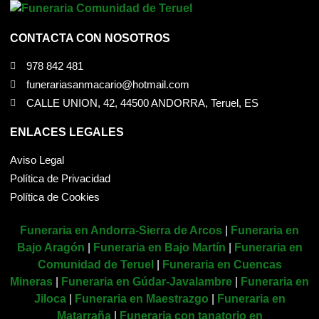
CONTACTA CON NOSOTROS
978 842 481
funerariasanmacario@hotmail.com
CALLE UNION, 42, 44500 ANDORRA, Teruel, ES
ENLACES LEGALES
Aviso Legal
Política de Privacidad
Política de Cookies
Funeraria en Andorra-Sierra de Arcos
|
Funeraria en
Bajo Aragón
|
Funeraria en Bajo Martín
|
Funeraria en
Comunidad de Teruel
|
Funeraria en Cuencas
Mineras
|
Funeraria en Gúdar-Javalambre
|
Funeraria en
Jiloca
|
Funeraria en Maestrazgo
|
Funeraria en
Matarraña
|
Funeraria con tanatorio en