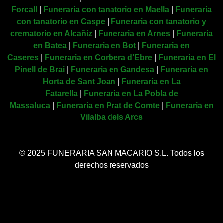
Forcall
|
Funeraria con tanatorio en Maella
|
Funeraria
con tanatorio en Caspe
|
Funeraria con tanatorio y
crematorio en Alcañiz
|
Funeraria en Arnes
|
Funeraria
en Batea
|
Funeraria en Bot
|
Funeraria en
Caseres
|
Funeraria en Corbera d’Ebre
|
Funeraria en El
Pinell de Brai
|
Funeraria en Gandesa
|
Funeraria en
Horta de Sant Joan
|
Funeraria en La
Fatarella
|
Funeraria en La Pobla de
Massaluca
|
Funeraria en Prat de Comte
|
Funeraria en
Vilalba dels Arcs
© 2025 FUNERARIA SAN MACARIO S.L. Todos los
derechos reservados
Dijit.app
SEOmagnetik
Los Sitios