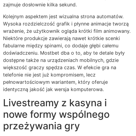
zajmuje dosłownie kilka sekund.
Kolejnym aspektem jest wizualna strona automatów.
Wysoka rozdzielczość grafik i płynne animacje tworzą
wrażenie, że użytkownik ogląda krótki film animowany.
Niektóre produkcje zawierają nawet krótkie scenki
fabularne między spinami, co dodaje głębi całemu
doświadczeniu. Mostbet dba o to, aby te detale były
dostępne także na urządzeniach mobilnych, gdzie
większość graczy spędza czas. W efekcie gra na
telefonie nie jest już kompromisem, lecz
pełnowartościowym wariantem, który oferuje
identyczną jakość jak wersja komputerowa.
Livestreamy z kasyna i
nowe formy wspólnego
przeżywania gry