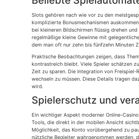
Beliebte Spielautomate
Slots gehören nach wie vor zu den meistgesp
komplizierte Bonusmechanismen auskommen und
bei kleineren Bildschirmen flüssig drehen und 
regelmäßige kleine Gewinne mit gelegentlich
dem man oft nur zehn bis fünfzehn Minuten Ze
Praktische Beobachtungen zeigen, dass Them
kontrastreich bleibt. Viele Spieler schätzen
Zeit zu sparen. Die Integration von Freispie
wechseln zu müssen. Diese Details tragen d
wird.
Spielerschutz und ver
Ein wichtiger Aspekt moderner Online-Casinos
Tools, die direkt in der mobilen Ansicht sicht
Möglichkeit, das Konto vorübergehend zu paus
nützliche Begleiter wahrgenommen werden, die