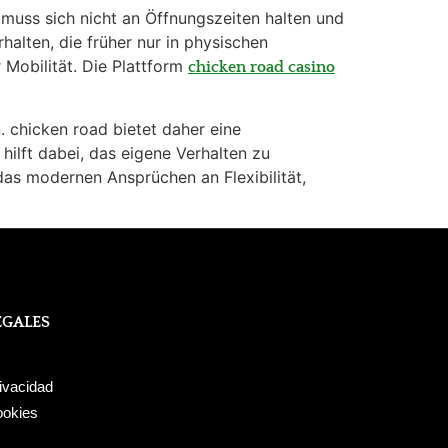
an muss sich nicht an Öffnungszeiten halten und
halten, die früher nur in physischen
r Mobilität. Die Plattform
chicken road casino
n. chicken road bietet daher eine
ilft dabei, das eigene Verhalten zu
as modernen Ansprüchen an Flexibilität,
EGALES
rivacidad
ookies