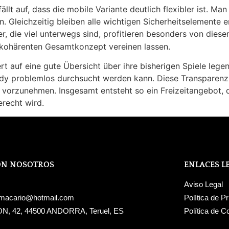
ällt auf, dass die mobile Variante deutlich flexibler ist. M
. Gleichzeitig bleiben alle wichtigen Sicherheitselemente er
r, die viel unterwegs sind, profitieren besonders von diese
m kohärenten Gesamtkonzept vereinen lassen.
rt auf eine gute Übersicht über ihre bisherigen Spiele lege
ndy problemlos durchsucht werden kann. Diese Transparenz h
vorzunehmen. Insgesamt entsteht so ein Freizeitangebot, d
recht wird.
ON NOSOTROS
ENLACES L
Aviso Legal
nmacario@hotmail.com
Política de P
N, 42, 44500 ANDORRA, Teruel, ES
Política de C