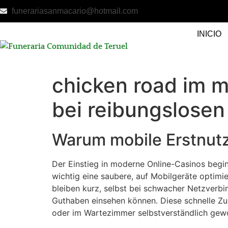
funerariasanmacario@hotmail.com
INICIO
chicken road im m
bei reibungslose
Warum mobile Erstnutz
Der Einstieg in moderne Online-Casinos begi
wichtig eine saubere, auf Mobilgeräte optimie
bleiben kurz, selbst bei schwacher Netzverbin
Guthaben einsehen können. Diese schnelle Zug
oder im Wartezimmer selbstverständlich gew