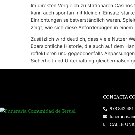
Im direkten Vergleich zu stationären Casinos f
kann auch spontan mit kleinem Einsatz starten
Einrichtungen selbstverständlich waren. Spiele
zeigt, wie sich diese Anforderungen in eine
Zusätzlich wird deutlich, dass viele Nutzer We
übersichtliche Historie, die auch auf dem Ha
reflektieren und gegebenenfalls Anpassungen 
Sicherheit und Unterhaltung gleichermaßen ge
CONTACTA C
978 842 481
funerariasa
CALLE UNIO