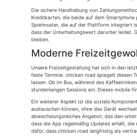
Die sichere Handhabung von Zahlungsmethoden 
Kreditkarten, die beide auf dem Smartphone 
Spielmuster, die auf der Plattform integrier
dass der Unterhaltungswert darunter leidet. G
bleiben.
Moderne Freizeitgewoh
Unsere Freizeitgestaltung hat sich in den letz
feste Termine. chicken road spiegelt diesen Tr
lassen. Ob im Bus, während des Kaffeetrinkens
stundenlangen Sessions ein. Dieses mobile-fi
Ein weiterer Aspekt ist die soziale Komponent
austauschen können, ohne das Gerät wechseln
abwechslungsreiches Angebot, das den unters
dass die App regelmäßig Updates erhält, die
dafür, dass chicken road langfristig als vert